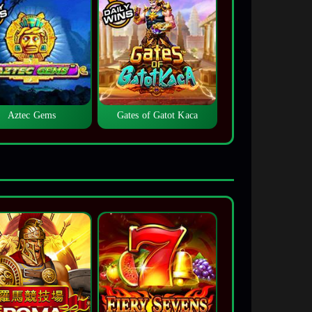
Aztec Gems
Gates of Gatot Kaca