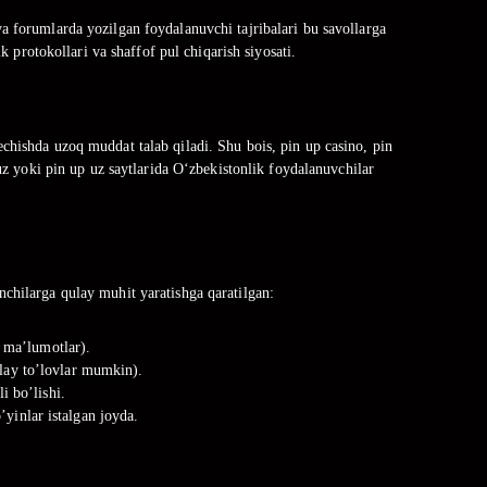
a forumlarda yozilgan foydalanuvchi tajribalari bu savollarga
 protokollari va shaffof pul chiqarish siyosati.
chishda uzoq muddat talab qiladi. Shu bois, pin up casino, pin
 uz yoki pin up uz saytlarida O‘zbekistonlik foydalanuvchilar
chilarga qulay muhit yaratishga qaratilgan:
a ma’lumotlar).
ulay to’lovlar mumkin).
i bo’lishi.
yinlar istalgan joyda.