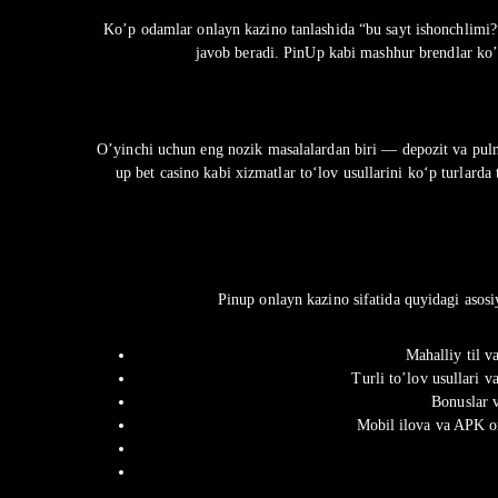
Ko’p odamlar onlayn kazino tanlashida “bu sayt ishonchlimi?”
javob beradi. PinUp kabi mashhur brendlar ko’pi
O’yinchi uchun eng nozik masalalardan biri — depozit va pulni
up bet casino kabi xizmatlar to‘lov usullarini ko‘p turlarda
Pinup onlayn kazino sifatida quyidagi asos
Mahalliy til v
Turli to’lov usullari 
Bonuslar v
Mobil ilova va APK or