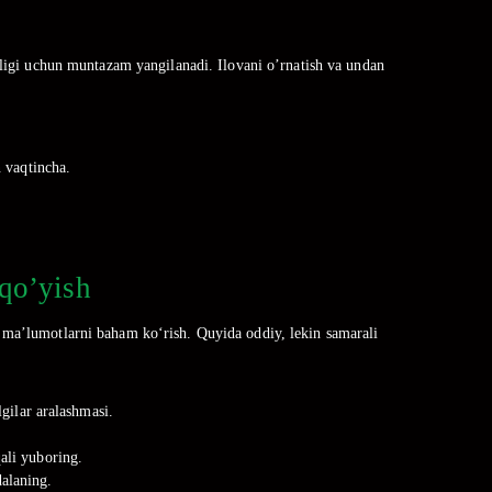
izligi uchun muntazam yangilanadi. Ilovani o’rnatish va undan
 vaqtincha.
 qo’yish
 ma’lumotlarni baham ko‘rish. Quyida oddiy, lekin samarali
gilar aralashmasi.
qali yuboring.
dalaning.