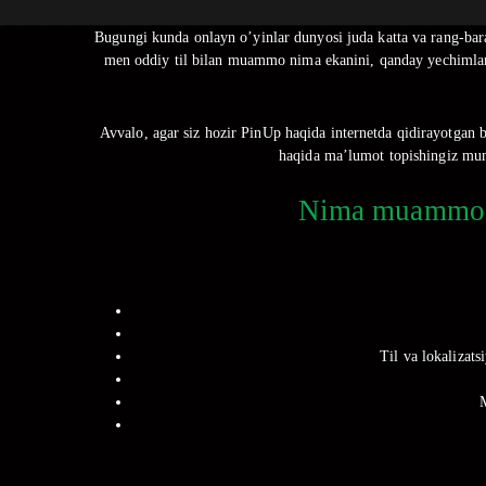
Bugungi kunda onlayn o’yinlar dunyosi juda katta va rang-bar
men oddiy til bilan muammo nima ekanini, qanday yechimlar
Avvalo, agar siz hozir PinUp haqida internetda qidirayotgan b
haqida ma’lumot topishingiz mumk
Nima muammo b
Til va lokalizats
M