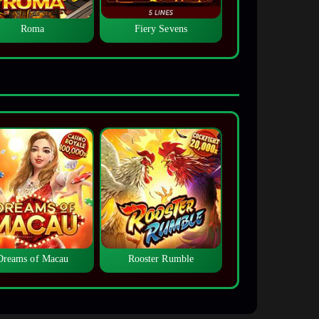
Roma
Fiery Sevens
Dreams of Macau
Rooster Rumble