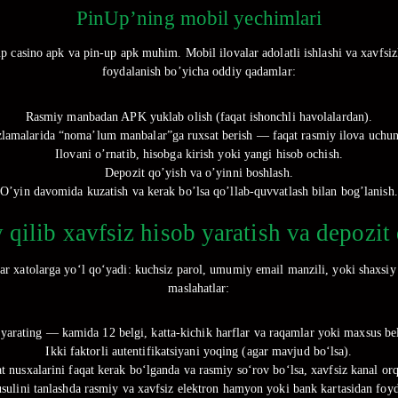
PinUp’ning mobil yechimlari
up casino apk va pin-up apk muhim. Mobil ilovalar adolatli ishlashi va xavfs
foydalanish bo’yicha oddiy qadamlar:
Rasmiy manbadan APK yuklab olish (faqat ishonchli havolalardan).
zlamalarida “noma’lum manbalar”ga ruxsat berish — faqat rasmiy ilova uchun
Ilovani o’rnatib, hisobga kirish yoki yangi hisob ochish.
Depozit qo’yish va o’yinni boshlash.
O’yin davomida kuzatish va kerak bo’lsa qo’llab-quvvatlash bilan bog’lanish.
qilib xavfsiz hisob yaratish va depozit
 xatolarga yo‘l qo‘yadi: kuchsiz parol, umumiy email manzili, yoki shaxsiy
maslahatlar:
arating — kamida 12 belgi, katta-kichik harflar va raqamlar yoki maxsus bel
Ikki faktorli autentifikatsiyani yoqing (agar mavjud bo‘lsa).
t nusxalarini faqat kerak bo‘lganda va rasmiy so‘rov bo‘lsa, xavfsiz kanal or
sulini tanlashda rasmiy va xavfsiz elektron hamyon yoki bank kartasidan foy